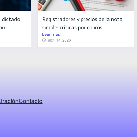
 dictado
Registradores y precios de la nota
obre…
simple: críticas por cobros…
Leer más
abril 14, 2026
tración
Contacto