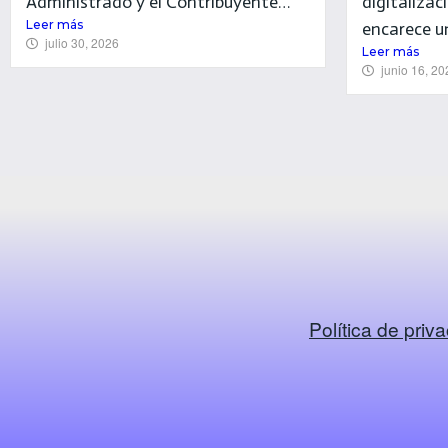
Administrado y el Contribuyente…
digitalizac
Leer más
encarece 
julio 30, 2026
Leer más
junio 16, 20
Política de priv