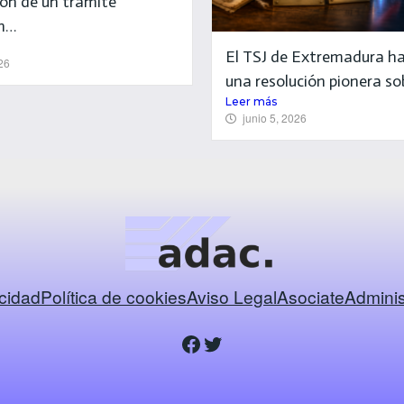
ión de un trámite
un…
El TSJ de Extremadura ha
26
una resolución pionera s
Leer más
junio 5, 2026
acidad
Política de cookies
Aviso Legal
Asociate
Adminis