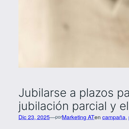
Jubilarse a plazos pa
jubilación parcial y 
Dic 23, 2025
—
Marketing AT
en
campaña
, 
por