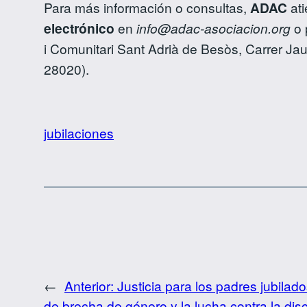
Para más información o consultas,
ADAC
ati
electrónico
en
info@adac-asociacion.org
o 
i Comunitari Sant Adrià de Besòs, Carrer J
28020).
jubilaciones
←
Anterior:
Justicia para los padres jubila
de brecha de género y la lucha contra la dis