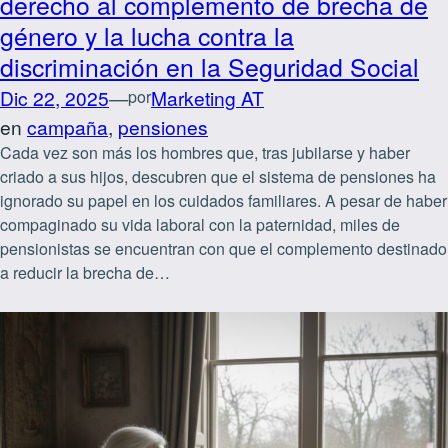
derecho al complemento de brecha de
género y la lucha contra la
discriminación en la Seguridad Social
Dic 22, 2025
—
Marketing AT
por
en
campaña
, 
pensiones
Cada vez son más los hombres que, tras jubilarse y haber
criado a sus hijos, descubren que el sistema de pensiones ha
ignorado su papel en los cuidados familiares. A pesar de haber
compaginado su vida laboral con la paternidad, miles de
pensionistas se encuentran con que el complemento destinado
a reducir la brecha de…