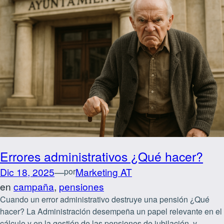
Errores administrativos ¿Qué hacer?
Dic 18, 2025
—
Marketing AT
por
en
campaña
, 
pensiones
Cuando un error administrativo destruye una pensión ¿Qué
hacer? La Administración desempeña un papel relevante en el
cálculo y en la gestión de las pensiones de jubilación, y