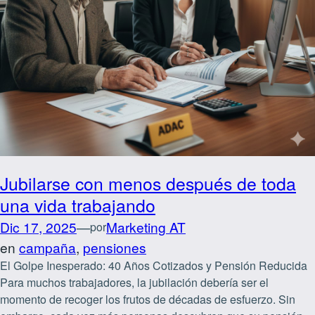
Jubilarse con menos después de toda
una vida trabajando
Dic 17, 2025
—
Marketing AT
por
en
campaña
, 
pensiones
El Golpe Inesperado: 40 Años Cotizados y Pensión Reducida
Para muchos trabajadores, la jubilación debería ser el
momento de recoger los frutos de décadas de esfuerzo. Sin