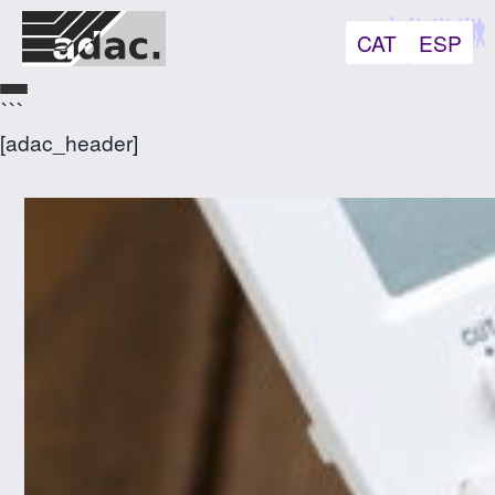
CAT
ESP
```
[adac_header]