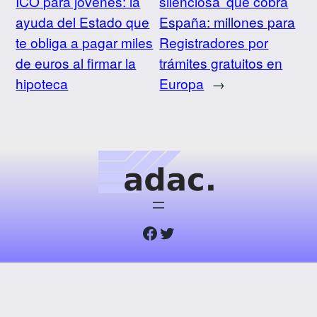
ICO para jóvenes: la
silenciosa’ que cobra
ayuda del Estado que
España: millones para
te obliga a pagar miles
Registradores por
de euros al firmar la
trámites gratuitos en
hipoteca
Europa
→