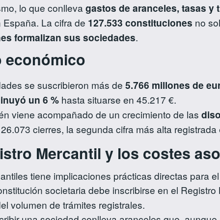
smo, lo que conlleva
gastos de aranceles, tasas y 
 España. La cifra de
127.533 constituciones
no sol
nes formalizan sus sociedades
.
to económico
edades se suscribieron más de
5.766 millones de eur
minuyó un 6 %
hasta situarse en 45.217 €.
én viene acompañado de un crecimiento de las
dis
6.073 cierres, la segunda cifra más alta registrada e
istro Mercantil y los costes a
tiles tiene implicaciones prácticas directas para el 
stitución societaria debe inscribirse en el Registro
el volumen de trámites registrales.
cribir una sociedad conlleva aranceles que, aunque