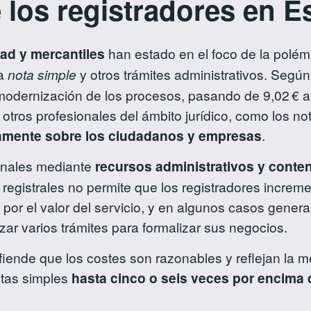
 los registradores en E
dad y mercantiles
han estado en el foco de la polém
da
nota simple
y otros trámites administrativos. Según
y modernización de los procesos, pasando de 9,02 € a 
otros profesionales del ámbito jurídico, como los no
ctamente sobre los ciudadanos y empresas
.
bunales mediante
recursos administrativos y conte
 registrales no permite que los registradores increm
ca por el valor del servicio, y en algunos casos gene
r varios trámites para formalizar sus negocios.
fiende que los costes son razonables y reflejan la me
otas simples
hasta cinco o seis veces por encima d