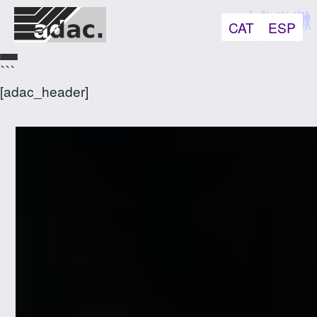
CAT
ESP
```
[adac_header]