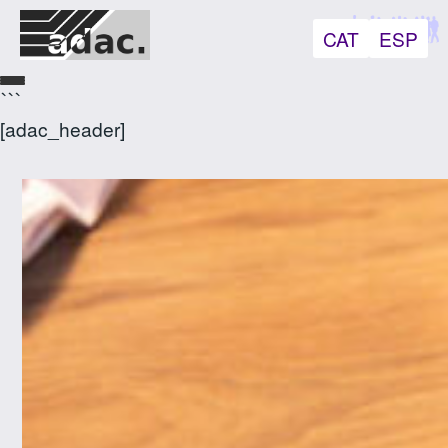
CAT
ESP
```
[adac_header]