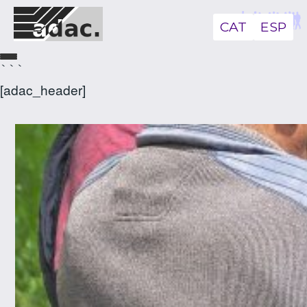
CAT
ESP
```
[adac_header]